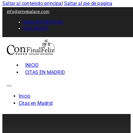
Saltar al contenido principal
Saltar al pie de página
info@privepalace.com
MASAJES ERÓTICOS
ALTA GRATIS
INICIO
CITAS EN MADRID
Inicio
Citas en Madrid