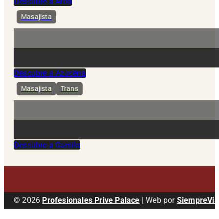
Descubre a Aroa
Masajista
Descubre a Azucena
Masajista
Trans
Descubre a Camila
© 2026
Profesionales Prive Palace
| Web por
SiempreVis