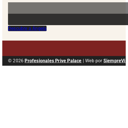
Descubre a Ángela
© 2026
Profesionales Prive Palace
| Web por
SiempreVis