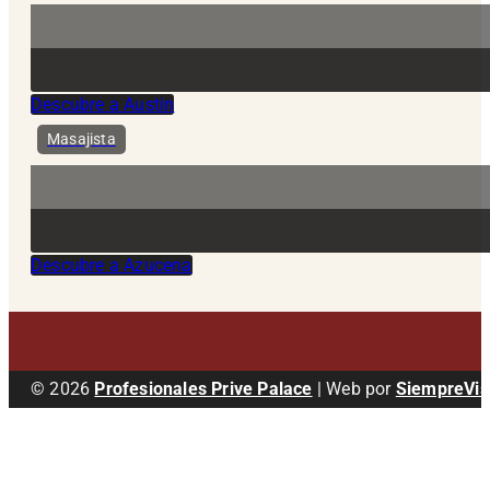
Descubre a Austin
Masajista
Descubre a Azucena
© 2026
Profesionales Prive Palace
| Web por
SiempreVis