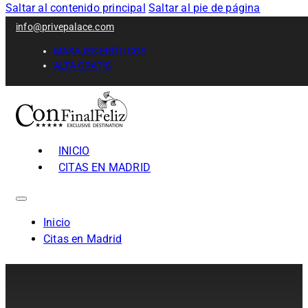
Saltar al contenido principal
Saltar al pie de página
info@privepalace.com
MASAJES ERÓTICOS
ALTA GRATIS
INICIO
CITAS EN MADRID
Inicio
Citas en Madrid