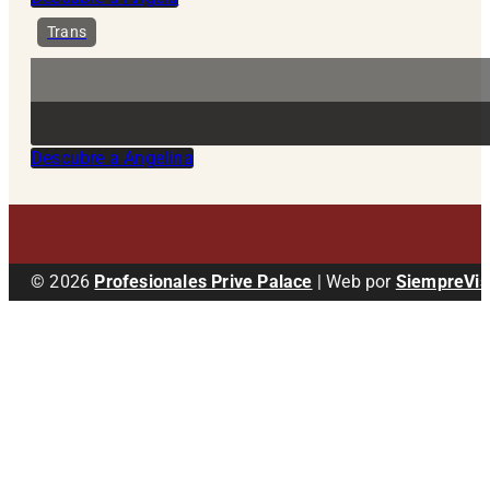
Trans
Descubre a Angelina
© 2026
Profesionales Prive Palace
| Web por
SiempreVis