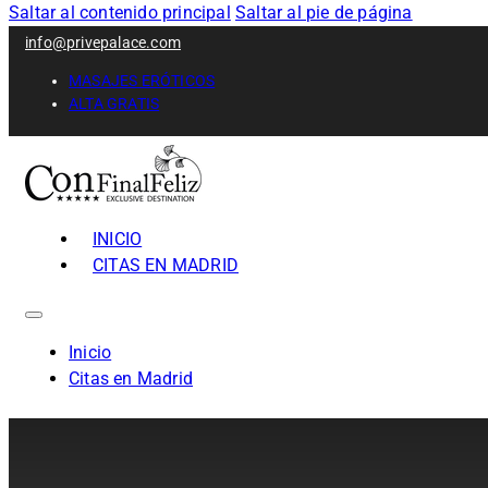
Saltar al contenido principal
Saltar al pie de página
info@privepalace.com
MASAJES ERÓTICOS
ALTA GRATIS
INICIO
CITAS EN MADRID
Inicio
Citas en Madrid