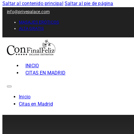
Saltar al contenido principal
Saltar al pie de página
info@privepalace.com
MASAJES ERÓTICOS
ALTA GRATIS
INICIO
CITAS EN MADRID
Inicio
Citas en Madrid