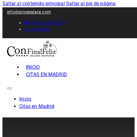
Saltar al contenido principal
Saltar al pie de página
info@privepalace.com
MASAJES ERÓTICOS
ALTA GRATIS
INICIO
CITAS EN MADRID
Inicio
Citas en Madrid