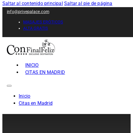
Saltar al contenido principal
Saltar al pie de página
info@privepalace.com
MASAJES ERÓTICOS
ALTA GRATIS
INICIO
CITAS EN MADRID
Inicio
Citas en Madrid