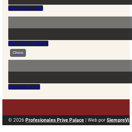
Descubre a Alba
Descubre a Aldana
Chico
Descubre a Ale
© 2026
Profesionales Prive Palace
| Web por
SiempreVis