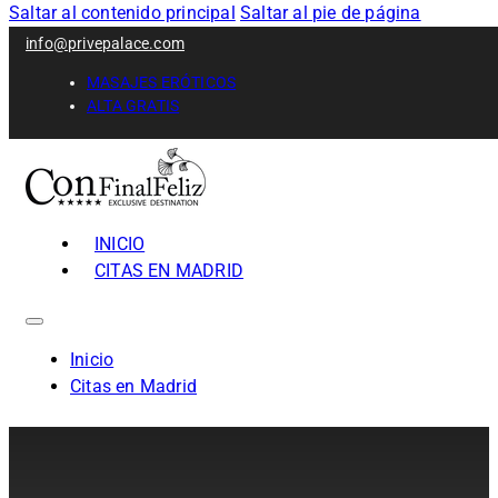
Saltar al contenido principal
Saltar al pie de página
info@privepalace.com
MASAJES ERÓTICOS
ALTA GRATIS
INICIO
CITAS EN MADRID
Inicio
Citas en Madrid