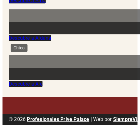
Descubre a Alba
Descubre a Aldana
Chico
Descubre a Ale
© 2026
Profesionales Prive Palace
| Web por
SiempreVis